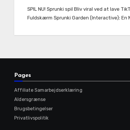
SPIL NU! Sprunki spil Bliv viral ved at lave TikTok-klar beats på sekunder – Sprunki Incredibox gør enhver til en musikproducer! < 56842 Fuldskærm
Fuldskærm Sprunki Garden (Interactive): En 
Pages
Affiliate Samarbejdserklæring
Aldersgrænse
Brugsbetingelser
Privatlivspolitik