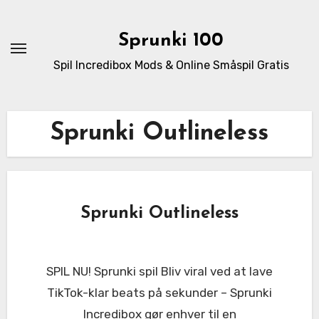
Skip
to
Sprunki 100
content
Spil Incredibox Mods & Online Småspil Gratis
Sprunki Outlineless
Sprunki Outlineless
SPIL NU! Sprunki spil Bliv viral ved at lave
TikTok-klar beats på sekunder – Sprunki
Incredibox gør enhver til en