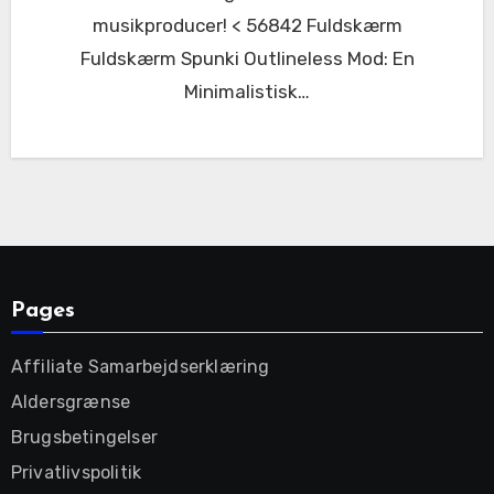
musikproducer! < 56842 Fuldskærm
Fuldskærm Spunki Outlineless Mod: En
Minimalistisk…
Pages
Affiliate Samarbejdserklæring
Aldersgrænse
Brugsbetingelser
Privatlivspolitik