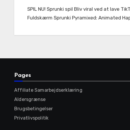
SPIL NU! Sprunki spil Bliv viral ved at lave TikTok-klar beats på sekunder – Sprunki Incredibox gør enhver til en musikproducer! < 56842 Fuldskærm
Fuldskærm Sprunki Pyramixed: Animated Ha
Pages
Affiliate Samarbejdserklæring
Aldersgrænse
Brugsbetingelser
Privatlivspolitik