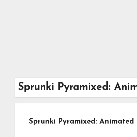
Skip
to
content
Sprunki Pyramixed: An
Sprunki Pyramixed: Animate