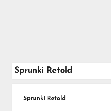
Skip
to
content
Sprunki Retold
Sprunki Retold