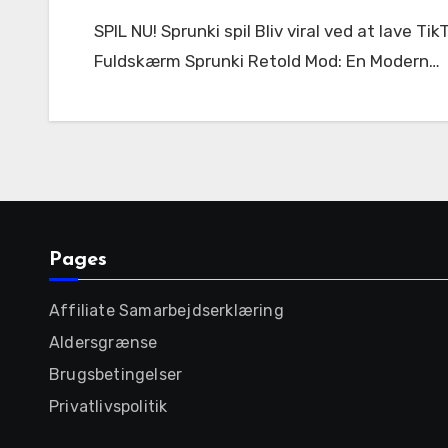
SPIL NU! Sprunki spil Bliv viral ved at lave TikTok-klar beats på sekunder – Sprunki Incredibox gør enhver til en musikproducer! < 56842 Fuldskærm
Fuldskærm Sprunki Retold Mod: En Modern…
Pages
Affiliate Samarbejdserklæring
Aldersgrænse
Brugsbetingelser
Privatlivspolitik