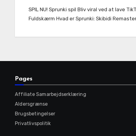
SPIL NU! Sprunki spil Bliv viral ved at lave TikTok-klar beats på sekunder – Sprunki Incredibox gør enhver til en musikproducer! < 56842 Fuldskærm
Fuldskærm Hvad er Sprunki: Skibidi Remaste
Pages
Affiliate Samarbejdserklæring
Aldersgrænse
Brugsbetingelser
Privatlivspolitik