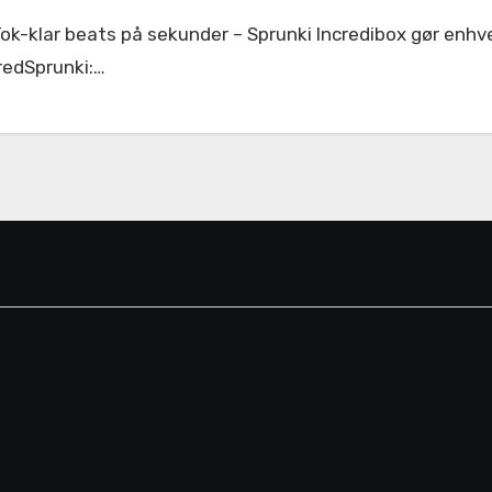
redSprunki:…