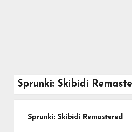
Skip
to
content
Sprunki: Skibidi Remast
Sprunki: Skibidi Remastered