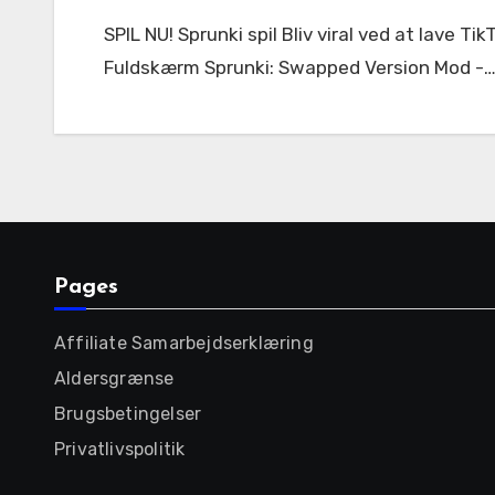
SPIL NU! Sprunki spil Bliv viral ved at lave TikTok-klar beats på sekunder – Sprunki Incredibox gør enhver til en musikproducer! < 56842 Fuldskærm
Fuldskærm Sprunki: Swapped Version Mod -
Pages
Affiliate Samarbejdserklæring
Aldersgrænse
Brugsbetingelser
Privatlivspolitik