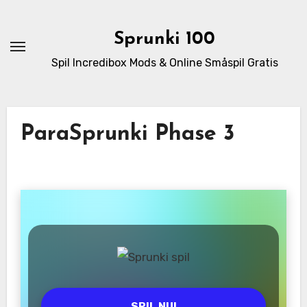
Skip
to
Sprunki 100
content
Spil Incredibox Mods & Online Småspil Gratis
ParaSprunki Phase 3
SPIL NU!