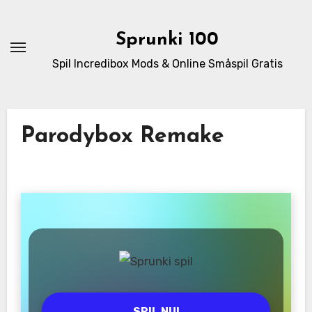
Skip
to
Sprunki 100
content
Spil Incredibox Mods & Online Småspil Gratis
Parodybox Remake
SPIL NU!