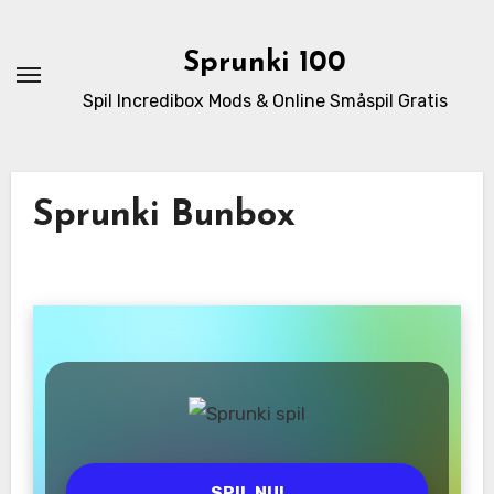
Skip
to
Sprunki 100
content
Spil Incredibox Mods & Online Småspil Gratis
Sprunki Bunbox
SPIL NU!