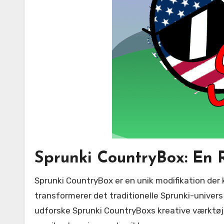
Sprunki CountryBox: En 
Sprunki CountryBox er en unik modifikation der kombinerer den kendte Incredibox-formel med autentisk countrymusik-stil [1](@ref) Denne mod
transformerer det traditionelle Sprunki-univers
udforske Sprunki CountryBoxs kreative værktøje