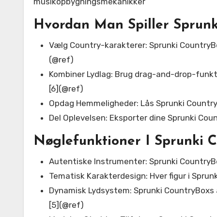
musikopbygningsmekanikker
Hvordan Man Spiller Sprun
Vælg Country-karakterer: Sprunki CountryBo
(@ref)
Kombiner Lydlag: Brug drag-and-drop-funkt
[6](@ref)
Opdag Hemmeligheder: Lås Sprunki CountryBo
Del Oplevelsen: Eksporter dine Sprunki Coun
Nøglefunktioner I Sprunki 
Autentiske Instrumenter: Sprunki CountryBo
Tematisk Karakterdesign: Hver figur i Sprun
Dynamisk Lydsystem: Sprunki CountryBoxs a
[5](@ref)