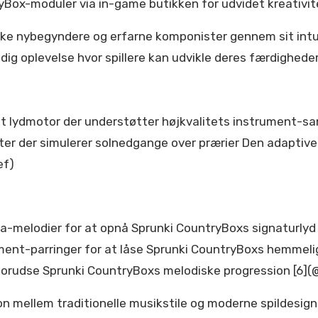
yBox-moduler via in-game butikken for udvidet kreativite
lske nybegyndere og erfarne komponister gennem sit intu
dig oplevelse hvor spillere kan udvikle deres færdigheder
 lydmotor der understøtter højkvalitets instrument-sam
er der simulerer solnedgange over prærier Den adaptive 
ef)
melodier for at opnå Sprunki CountryBoxs signaturlyd 
ent-parringer for at låse Sprunki CountryBoxs hemmeli
 forudse Sprunki CountryBoxs melodiske progression [6](
 mellem traditionelle musikstile og moderne spildesign [