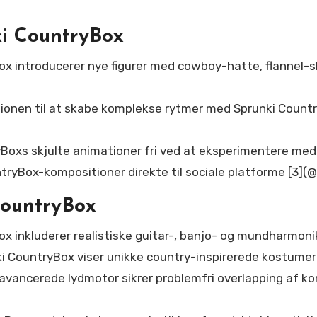
ki CountryBox
x introducerer nye figurer med cowboy-hatte, flannel-skj
ionen til at skabe komplekse rytmer med Sprunki Countr
xs skjulte animationer fri ved at eksperimentere med s
tryBox-kompositioner direkte til sociale platforme [3](@
CountryBox
x inkluderer realistiske guitar-, banjo- og mundharmoni
ki CountryBox viser unikke country-inspirerede kostumer 
vancerede lydmotor sikrer problemfri overlapping af k