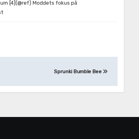
ikum [4](@ref) Moddets fokus på
st
Sprunki Bumble Bee