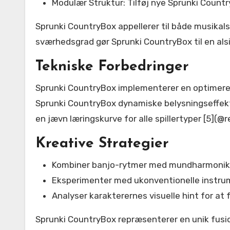
Modulær Struktur: Tilføj nye Sprunki Countr
Sprunki CountryBox appellerer til både musika
sværhedsgrad gør Sprunki CountryBox til en alsi
Tekniske Forbedringer
Sprunki CountryBox implementerer en optimeret
Sprunki CountryBox dynamiske belysningseffekt
en jævn læringskurve for alle spillertyper [5](@r
Kreative Strategier
Kombiner banjo-rytmer med mundharmonika-
Eksperimenter med ukonventionelle instrum
Analyser karakterernes visuelle hint for at
Sprunki CountryBox repræsenterer en unik fusion