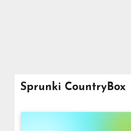
Skip
to
content
Sprunki CountryBox