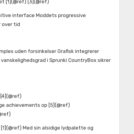
t [1](@ref) [3](@ref)
itive interface Moddets progressive
 over tid
ples uden forsinkelser Grafisk integrerer
vanskelighedsgrad i Sprunki CountryBox sikrer
[4](@ref)
ge achievements op [5](@ref)
@ref)
1](@ref) Med sin alsidige lydpalette og