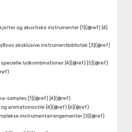
orter og akustiske instrumenter [1](@ref) [4]
yBoxs eksklusive instrumentbibliotek [3](@ref)
pecielle lydkombinationer [4](@ref) [5](@ref)
ref)
ka-samples [1](@ref) [4](@ref)
og animationsstile [4](@ref) [6](@ref)
omplekse instrumentarrangementer [3](@ref)