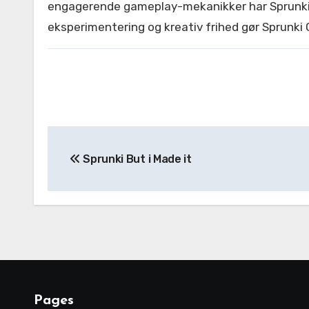
engagerende gameplay-mekanikker har Sprunki Co
eksperimentering og kreativ frihed gør Sprunki 
Post
Sprunki But i Made it
navigation
Pages