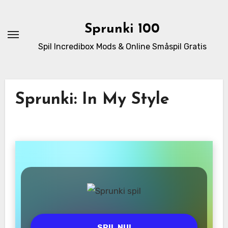
Skip
to
Sprunki 100
content
Spil Incredibox Mods & Online Småspil Gratis
Sprunki: In My Style
SPIL NU!