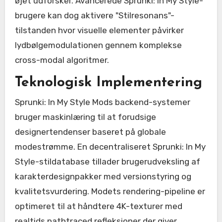
øjet udforsker. Avancerede Sprunki: In My Style-
brugere kan dog aktivere "Stilresonans"-
tilstanden hvor visuelle elementer påvirker
lydbølgemodulationen gennem komplekse
cross-modal algoritmer.
Teknologisk Implementering
Sprunki: In My Style Mods backend-systemer
bruger maskinlæring til at forudsige
designertendenser baseret på globale
modestrømme. En decentraliseret Sprunki: In My
Style-stildatabase tillader brugerudveksling af
karakterdesignpakker med versionstyring og
kvalitetsvurdering. Modets rendering-pipeline er
optimeret til at håndtere 4K-texturer med
realtids pathtraced refleksioner der giver