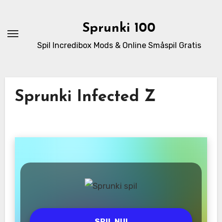
Skip
to
Sprunki 100
content
Spil Incredibox Mods & Online Småspil Gratis
Sprunki Infected Z
SPIL NU!