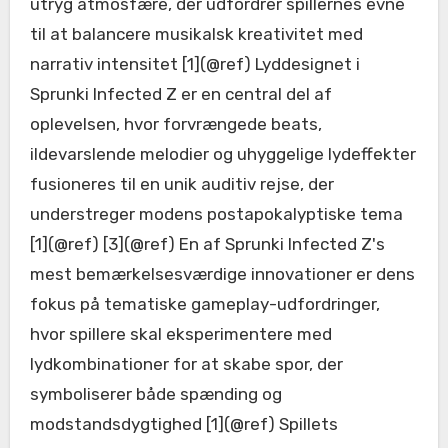
utryg atmosfære, der udfordrer spillernes evne
til at balancere musikalsk kreativitet med
narrativ intensitet [1](@ref) Lyddesignet i
Sprunki Infected Z er en central del af
oplevelsen, hvor forvrængede beats,
ildevarslende melodier og uhyggelige lydeffekter
fusioneres til en unik auditiv rejse, der
understreger modens postapokalyptiske tema
[1](@ref) [3](@ref) En af Sprunki Infected Z's
mest bemærkelsesværdige innovationer er dens
fokus på tematiske gameplay-udfordringer,
hvor spillere skal eksperimentere med
lydkombinationer for at skabe spor, der
symboliserer både spænding og
modstandsdygtighed [1](@ref) Spillets