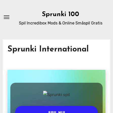
Skip
to
Sprunki 100
content
Spil Incredibox Mods & Online Småspil Gratis
Sprunki International
SPIL NU!