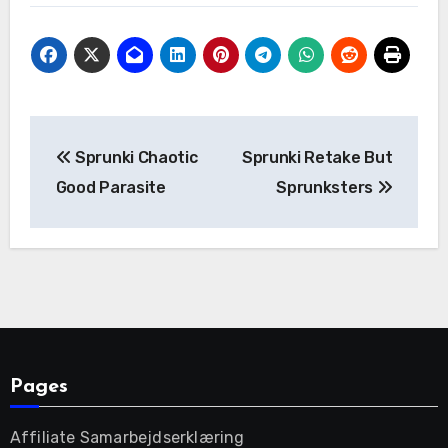
Post
Sprunki Chaotic
Sprunki Retake But
navigation
Good Parasite
Sprunksters
Pages
Affiliate Samarbejdserklæring