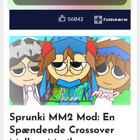
56842
Fuldskærm
Sprunki MM2 Mod: En
Spændende Crossover