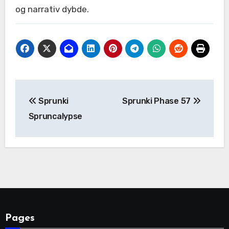
og narrativ dybde.
Post
Sprunki
Sprunki Phase 57
navigation
Spruncalypse
Pages