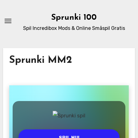
Skip
to
Sprunki 100
content
Spil Incredibox Mods & Online Småspil Gratis
Sprunki MM2
SPIL NU!