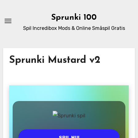
Skip
to
Sprunki 100
content
Spil Incredibox Mods & Online Småspil Gratis
Sprunki Mustard v2
SPIL NU!