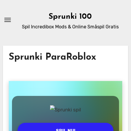
Skip
to
Sprunki 100
content
Spil Incredibox Mods & Online Småspil Gratis
Sprunki ParaRoblox
SPIL NU!