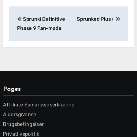
Post
Sprunki Definitive
Sprunked Plus+
navigation
Phase 9 Fan-made
Pages
Affiliate Samarbejdserklæring
Aldersgrænse
Brugsbetingelser
Privatlivspolitik