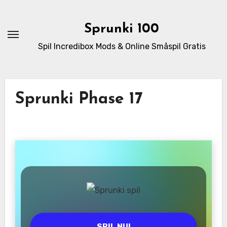
Skip
to
Sprunki 100
content
Spil Incredibox Mods & Online Småspil Gratis
Sprunki Phase 17
SPIL NU!