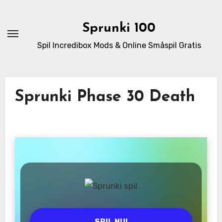
Skip
to
Sprunki 100
content
Spil Incredibox Mods & Online Småspil Gratis
Sprunki Phase 30 Death
SPIL NU!