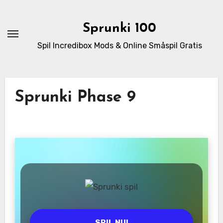
Skip
to
Sprunki 100
content
Spil Incredibox Mods & Online Småspil Gratis
Sprunki Phase 9
SPIL NU!