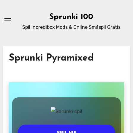
Skip
to
Sprunki 100
content
Spil Incredibox Mods & Online Småspil Gratis
Sprunki Pyramixed
SPIL NU!