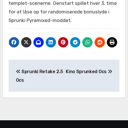
templet-scenerne. Genstart spillet hver 3. time
for at låse op for randomiserede bonuslyde i
Sprunki Pyramixed-moddet.
Post
Sprunki Retake 2.5
Kino Sprunked Ocs
navigation
Ocs