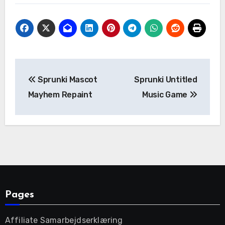
Post
Sprunki Mascot
Sprunki Untitled
navigation
Mayhem Repaint
Music Game
Pages
Affiliate Samarbejdserklæring