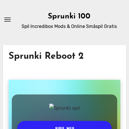
Skip
to
Sprunki 100
content
Spil Incredibox Mods & Online Småspil Gratis
Sprunki Reboot 2
SPIL NU!