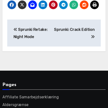
Post
Sprunki Retake:
Sprunki: Crack Edition
navigation
Night Mode
Pages
Affiliate Samarbejdserklæring
Aldersgrænse