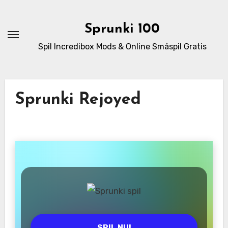
Skip
to
Sprunki 100
content
Spil Incredibox Mods & Online Småspil Gratis
Sprunki Rejoyed
SPIL NU!