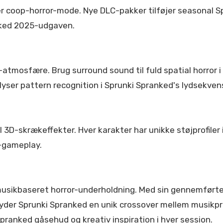
rer coop-horror-mode. Nye DLC-pakker tilføjer seasonal 
nked 2025-udgaven.
-atmosfære. Brug surround sound til fuld spatial horror 
ser pattern recognition i Sprunki Spranked's lydsekven
l 3D-skrækeffekter. Hver karakter har unikke støjprofiler
-gameplay.
musikbaseret horror-underholdning. Med sin gennemførte
yder Sprunki Spranked en unik crossover mellem musikpr
Spranked gåsehud og kreativ inspiration i hver session.