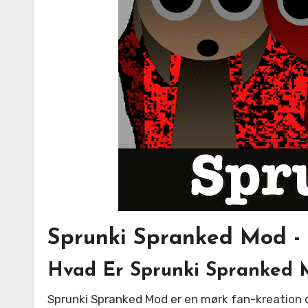
Sprunki Spranked Mod - 
Hvad Er Sprunki Spranked
Sprunki Spranked Mod er en mørk fan-kreation der kombinerer klassisk musikskabelse med gyselige horror-elementer. Denne modificerede version