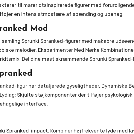
terer til mareridtsinspirerede figurer med foruroligende
ilføjer en intens atmosfære af spænding og ubehag.
pranked Mod
 samling Sprunki Spranked-figurer med makabre udseender
fobiske melodier. Eksperimenter Med Mørke Kombinationer
eridtsmix: Del dine mest skræmmende Sprunki Spranked-k
Spranked
anked-figur har detaljerede gyseligtheder. Dynamiske Be
dlag: Skjulte støjkomponenter der tilføjer psykologisk s
hagelige interface.
unki Spranked-impact. Kombiner højfrekvente lyde med l