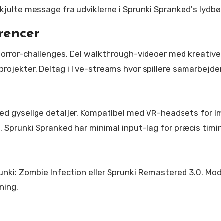
kjulte message fra udviklerne i Sprunki Spranked's lydbø
rencer
 horror-challenges. Del walkthrough-videoer med kreati
rojekter. Deltag i live-streams hvor spillere samarbejd
ed gyselige detaljer. Kompatibel med VR-headsets for 
. Sprunki Spranked har minimal input-lag for præcis timi
i: Zombie Infection eller Sprunki Remastered 3.0. Modif
ning.