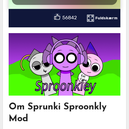
56842
Fuldskærm
Om Sprunki Sproonkly
Mod