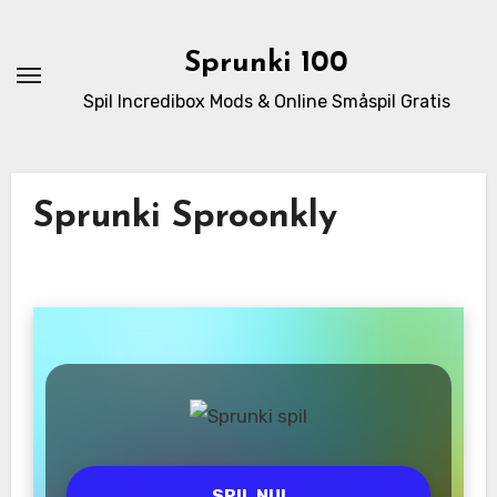
Skip
to
Sprunki 100
content
Spil Incredibox Mods & Online Småspil Gratis
Sprunki Sproonkly
SPIL NU!