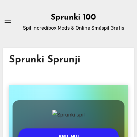
Skip
to
Sprunki 100
content
Spil Incredibox Mods & Online Småspil Gratis
Sprunki Sprunji
SPIL NU!