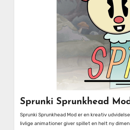
Sprunki Sprunkhead Mod: E
Sprunki Sprunkhead Mod er en kreativ udvidelse der sætter fokus på den ekscentriske figur Sprunki Sprunkhead, hvis humoristiske personlighed og
livlige animationer giver spillet en helt ny d