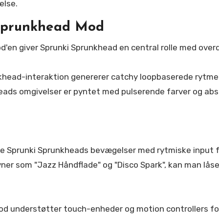
else.
 Sprunkhead Mod
'en giver Sprunki Sprunkhead en central rolle med ove
head-interaktion genererer catchy loopbaserede rytmer
heads omgivelser er pyntet med pulserende farver og ab
nere Sprunki Sprunkheads bevægelser med rytmiske input 
er som "Jazz Håndflade" og "Disco Spark", kan man låse 
d understøtter touch-enheder og motion controllers for