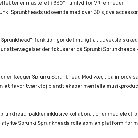
effekter er masteret i 360°-rumlyd for VR-enheder.
Sprunki Sprunkheads udseende med over 30 sjove accessor
 Sprunkhead"-funktion gør det muligt at udveksle skr
an-kunstbevægelser der fokuserer på Sprunki Sprunkheads k
ationer, lægger Sprunki Sprunkhead Mod vægt på improvis
om et favoritværktøj blandt eksperimentelle musikproduc
runkhead-pakker inklusive kollaborationer med elektro
styrke Sprunki Sprunkheads rolle som en platform for m