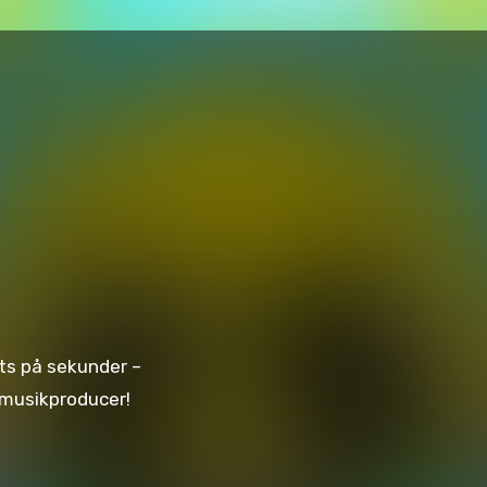
eats på sekunder –
n musikproducer!