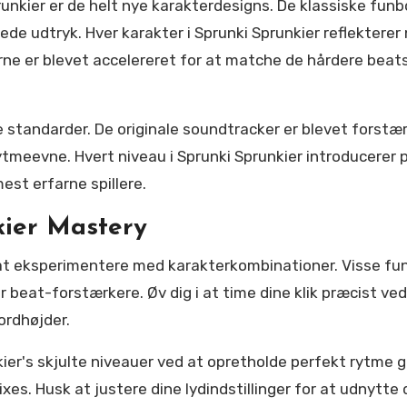
unkier er de helt nye karakterdesigns. De klassiske funb
ede udtryk. Hver karakter i Sprunki Sprunkier reflektere
e er blevet accelereret for at matche de hårdere beats
 standarder. De originale soundtracker er blevet forstæ
rytmeevne. Hvert niveau i Sprunki Sprunkier introducere
est erfarne spillere.
kier Mastery
at eksperimentere med karakterkombinationer. Visse funbo
r beat-forstærkere. Øv dig i at time dine klik præcist ve
ordhøjder.
ier's skjulte niveauer ved at opretholde perfekt rytme g
xes. Husk at justere dine lydindstillinger for at udnytte