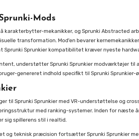
Sprunki-Mods
å karakterbytter-mekanikker, og Sprunki Abstracted arbe
visuelle transformation. Mod'en bevarer kernemekanikk
at Sprunki Sprunkier kompatibilitet kræver nyeste hardw
ntent, understøtter Sprunki Sprunkier modværktøjer til 
 bruger-genereret indhold specifikt til Sprunki Sprunkier
kier
r til Sprunki Sprunkier med VR-understøttelse og cros
eringsstruktur med ranking-systemer. Inden for næste år
ig spillerens stil i realtid.
tet og teknisk præcision fortsætter Sprunki Sprunkier 