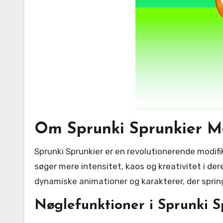
Om Sprunki Sprunkier Mo
Sprunki Sprunkier er en revolutionerende modifikation, der tager den klassiske Sprunki-oplevelse til nye højder. Denne mod er perfekt til spillere, der
søger mere intensitet, kaos og kreativitet i der
dynamiske animationer og karakterer, der sprin
Nøglefunktioner i Sprunki S