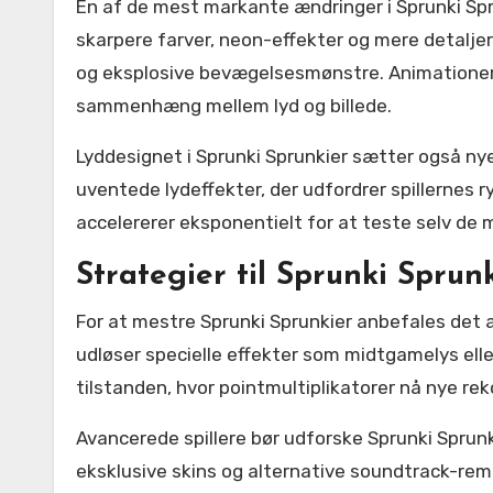
En af de mest markante ændringer i Sprunki Spr
skarpere farver, neon-effekter og mere detaljer
og eksplosive bevægelsesmønstre. Animationern
sammenhæng mellem lyd og billede.
Lyddesignet i Sprunki Sprunkier sætter også nye
uventede lydeffekter, der udfordrer spillernes 
accelererer eksponentielt for at teste selv de m
Strategier til Sprunki Sprun
For at mestre Sprunki Sprunkier anbefales det 
udløser specielle effekter som midtgamelys elle
tilstanden, hvor pointmultiplikatorer nå nye rek
Avancerede spillere bør udforske Sprunki Sprunk
eksklusive skins og alternative soundtrack-remi