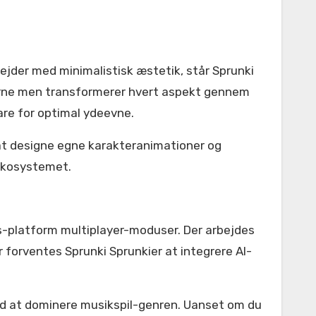
jder med minimalistisk æstetik, står Sprunki
erne men transformerer hvert aspekt gennem
are for optimal ydeevne.
at designe egne karakteranimationer og
-økosystemet.
s-platform multiplayer-moduser. Der arbejdes
 forventes Sprunki Sprunkier at integrere AI-
med at dominere musikspil-genren. Uanset om du