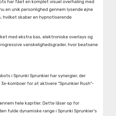
ots har fået en komplet visuel overhaling med
r nu en unik personlighed gennem lysende øjne
, hvilket skaber en hypnotiserende
rket med ekstra bas, elektroniske overlays og
r progressive vanskelighedsgrader, hvor beatsene
ts i Sprunki Sprunkier har synergier, der
d 3x-komboer for at aktivere "Sprunkier Rush"-
ennem hele kapitler. Dette låser op for
 den fulde dynamiske range i Sprunki Sprunkier's