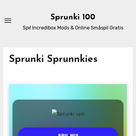
Skip
to
Sprunki 100
content
Spil Incredibox Mods & Online Småspil Gratis
Sprunki Sprunnkies
SPIL NU!