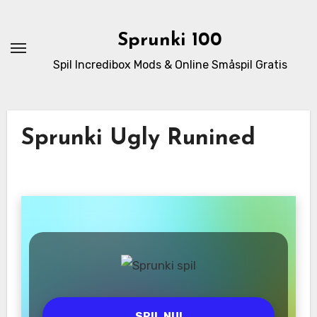
Skip
to
Sprunki 100
content
Spil Incredibox Mods & Online Småspil Gratis
Sprunki Ugly Runined
SPIL NU!