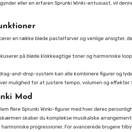
ynder eller en erfaren Sprunki Winki-entusiast, vil denn
unktioner
cerer en række bløde pastelfarver og venlige ansigter, d
okuserer på bløde klokkeagtige toner og harmoniske loops
 drag-and-drop-system kan alle kombinere figurer og lyde
iver mulighed for at justere tempo, volumen og effekter 
inki Mod
em flere Sprunki Winki-figurer med hver deres personlighe
på skærmen skaber du komplekse musikalske arrangemente
 harmoniske progressioner. For avancerede brugere tilby