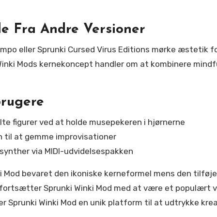
.
le Fra Andre Versioner
empo eller Sprunki Cursed Virus Editions mørke æstetik 
i Winki Mods kernekoncept handler om at kombinere mind
brugere
te figurer ved at holde musepekeren i hjørnerne
n til at gemme improvisationer
synther via MIDI-udvidelsespakken
i Mod bevaret den ikoniske kerneformel mens den tilføje
 fortsætter Sprunki Winki Mod med at være et populært v
r Sprunki Winki Mod en unik platform til at udtrykke kre