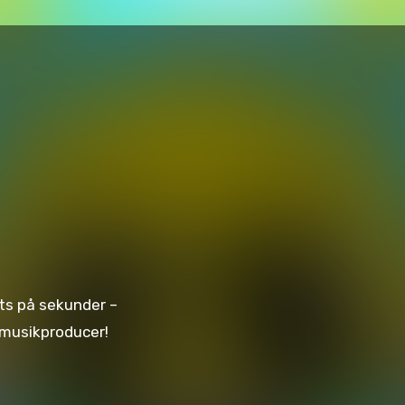
eats på sekunder –
n musikproducer!