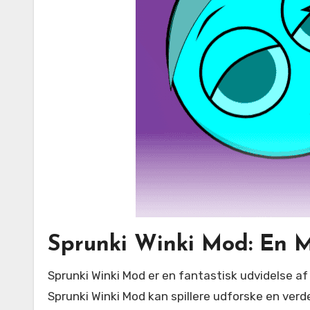
Sprunki Winki Mod: En M
Sprunki Winki Mod er en fantastisk udvidelse af den klassiske Sprunki-univers, der tilbyder en munter og fantasifuld tilgang til musikskabelse. Med
Sprunki Winki Mod kan spillere udforske en verde