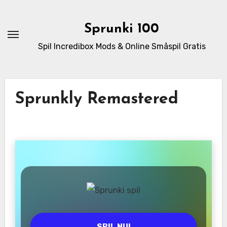
Skip
to
Sprunki 100
content
Spil Incredibox Mods & Online Småspil Gratis
Sprunkly Remastered
SPIL NU!