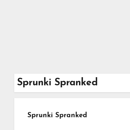
Skip
to
content
Sprunki Spranked
Sprunki Spranked