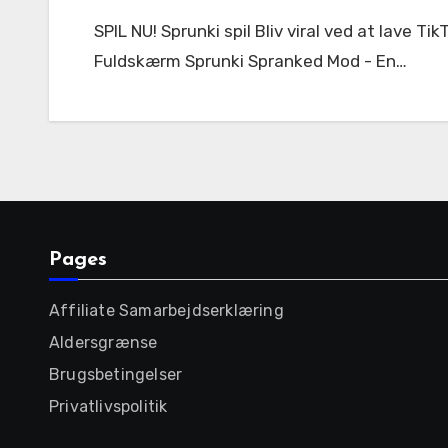
SPIL NU! Sprunki spil Bliv viral ved at lave TikTok-klar beats på sekunder – Sprunki Incredibox gør enhver til en musikproducer! < 56842 Fuldskærm
Fuldskærm Sprunki Spranked Mod - En…
Pages
Affiliate Samarbejdserklæring
Aldersgrænse
Brugsbetingelser
Privatlivspolitik