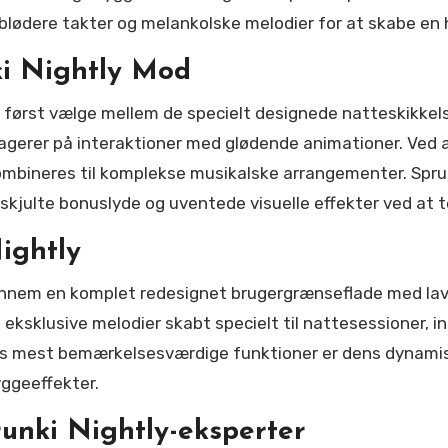
r blødere takter og melankolske melodier for at skabe e
ki Nightly Mod
u først vælge mellem de specielt designede natteskikkels
agerer på interaktioner med glødende animationer. Ved a
kombineres til komplekse musikalske arrangementer. Spru
kjulte bonuslyde og uventede visuelle effekter ved at 
ightly
gennem en komplet redesignet brugergrænseflade med lavt
0 eksklusive melodier skabt specielt til nattesessioner, i
's mest bemærkelsesværdige funktioner er dens dynamis
yggeeffekter.
runki Nightly-eksperter