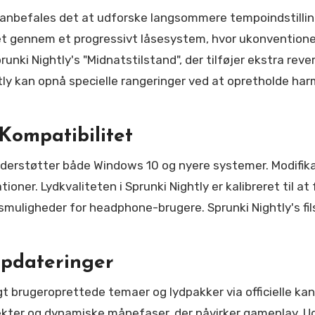
e anbefales det at udforske langsommere tempoindstilli
itet gennem et progressivt låsesystem, hvor ukonvention
unki Nightly's "Midnatstilstand", der tilføjer ekstra rev
tly kan opnå specielle rangeringer ved at opretholde h
Kompatibilitet
erstøtter både Windows 10 og nyere systemer. Modifika
tioner. Lydkvaliteten i Sprunki Nightly er kalibreret til 
uligheder for headphone-brugere. Sprunki Nightly's filst
pdateringer
t brugeroprettede temaer og lydpakker via officielle ka
fekter og dynamiske månefaser, der påvirker gameplay. U