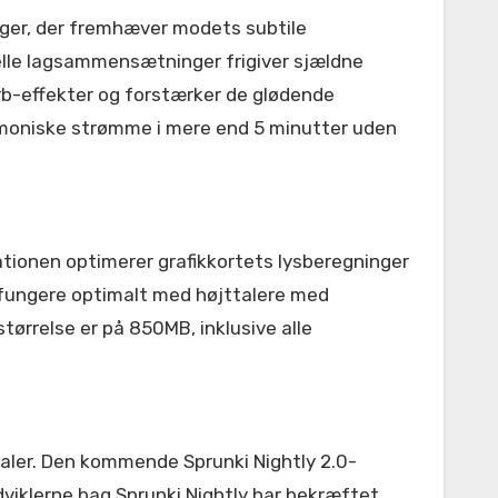
nger, der fremhæver modets subtile
elle lagsammensætninger frigiver sjældne
erb-effekter og forstærker de glødende
armoniske strømme i mere end 5 minutter uden
tionen optimerer grafikkortets lysberegninger
at fungere optimalt med højttalere med
ørrelse er på 850MB, inklusive alle
naler. Den kommende Sprunki Nightly 2.0-
dviklerne bag Sprunki Nightly har bekræftet