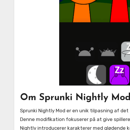
Om Sprunki Nightly Mod:
Sprunki Nightly Mod er en unik tilpasning af det populære Sprunki-univers, der transformerer den legende verden til en mystisk månebelyst eventyr.
Denne modifikation fokuserer på at give spille
Nightly introducerer karakterer med glødende ko