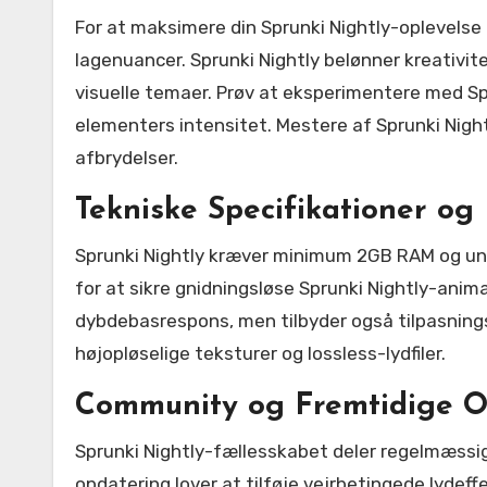
For at maksimere din Sprunki Nightly-oplevels
lagenuancer. Sprunki Nightly belønner kreativ
visuelle temaer. Prøv at eksperimentere med Spr
elementers intensitet. Mestere af Sprunki Nigh
afbrydelser.
Tekniske Specifikationer og 
Sprunki Nightly kræver minimum 2GB RAM og und
for at sikre gnidningsløse Sprunki Nightly-anima
dybdebasrespons, men tilbyder også tilpasningsm
højopløselige teksturer og lossless-lydfiler.
Community og Fremtidige O
Sprunki Nightly-fællesskabet deler regelmæssig
opdatering lover at tilføje vejrbetingede lydef