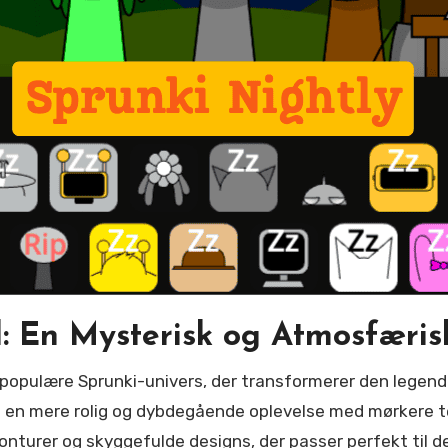
 En Mysterisk og Atmosfæris
re en mere rolig og dybdegående oplevelse med mørkere 
nturer og skyggefulde designs, der passer perfekt til de