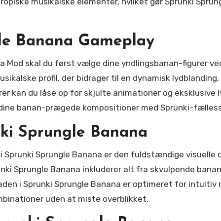
ropiske musikalske elementer, hvilket gør Sprunki Sprung
gle Banana Gameplay
na Mod skal du først vælge dine yndlingsbanan-figurer v
ikalske profil, der bidrager til en dynamisk lydblanding
er kan du låse op for skjulte animationer og eksklusive 
e dine banan-prægede kompositioner med Sprunki-fælles
nki Sprungle Banana
Sprunki Sprungle Banana er den fuldstændige visuelle o
nki Sprungle Banana inkluderer alt fra skvulpende banan
en i Sprunki Sprungle Banana er optimeret for intuitiv n
binationer uden at miste overblikket.