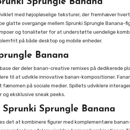
prunki Sprungle Banana
dviklet med højopløselige teksturer, der fremhæver hver
abe glatte overgange mellem Sprunki Sprungle Banana-fig
poer og tonaliteter for at understøtte uendelige kombi
oblemfrit på både desktop og mobile enheder.
prungle Banana
base der deler banan-creative remixes på dedikerede pl
ere til at udvikle innovative banan-kompositioner. Fana
rt fænomen på sociale medier. Spillets udviklere intera
og eksklusive sneak peeks.
il Sprunki Sprungle Banana
les det at kombinere figurer med komplementære banan