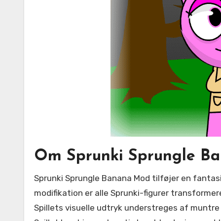
Om Sprunki Sprungle B
Sprunki Sprungle Banana Mod tilføjer en fantasifuld drejning til det klassiske Sprunki-spil ved at fordype spillere i en banan-inspireret verden. I denne
modifikation er alle Sprunki-figurer transforme
Spillets visuelle udtryk understreges af muntr