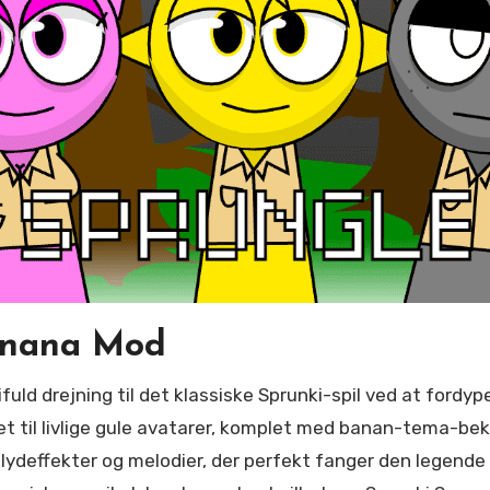
anana Mod
ret til livlige gule avatarer, komplet med banan-tema-be
e lydeffekter og melodier, der perfekt fanger den legen