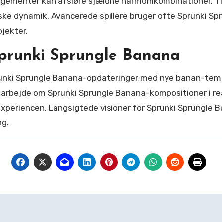
gementer kan afsløre sjældne harmonikombinationer. Tim
ske dynamik. Avancerede spillere bruger ofte Sprunki Spr
jekter.
Sprunki Sprungle Banana
ki Sprungle Banana-opdateringer med nye banan-temaer 
samarbejde om Sprunki Sprungle Banana-kompositioner i re
-experiencen. Langsigtede visioner for Sprunki Sprungle
ng.