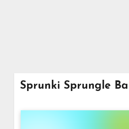
Skip
to
content
Sprunki Sprungle B