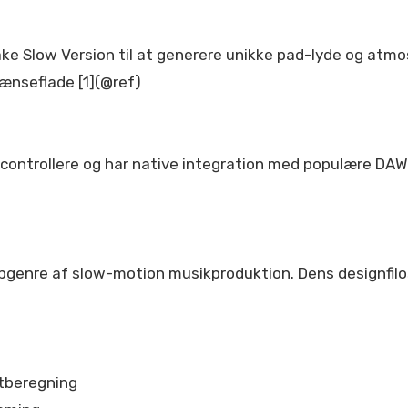
ke Slow Version til at generere unikke pad-lyde og atm
ænseflade [1](@ref)
controllere og har native integration med populære DAWs
bgenre af slow-motion musikproduktion. Dens designfilos
ktberegning