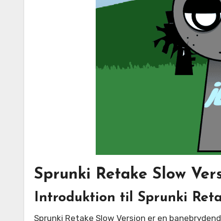
Sprunki Retake Slow Ver
Introduktion til Sprunki Ret
Sprunki Retake Slow Version er en banebrydende modifikation der fokuserer på rolig musikskabelse gennem langsommere tempoer og atmosfæriske