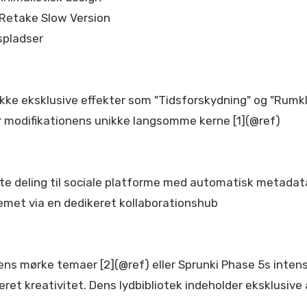
 Retake Slow Version
spladser
kke eksklusive effekter som "Tidsforskydning" og "Rumkl
r modifikationens unikke langsomme kerne [1](@ref)
kte deling til sociale platforme med automatisk metada
emet via en dedikeret kollaborationshub
ns mørke temaer [2](@ref) eller Sprunki Phase 5s intens
et kreativitet. Dens lydbibliotek indeholder eksklusive