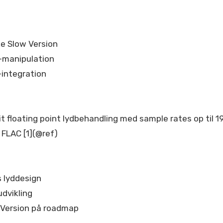
ke Slow Version
-manipulation
integration
 floating point lydbehandling med sample rates op til 19
 FLAC [1](@ref)
s lyddesign
dvikling
 Version på roadmap