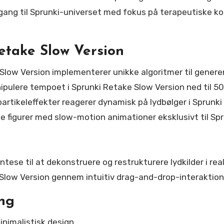
ilgang til Sprunki-universet med fokus på terapeutiske 
etake Slow Version
ow Version implementerer unikke algoritmer til generer
nipulere tempoet i Sprunki Retake Slow Version ned til 5
partikeleffekter reagerer dynamisk på lydbølger i Sprunk
 figurer med slow-motion animationer eksklusivt til Sp
ese til at dekonstruere og restrukturere lydkilder i real
Slow Version gennem intuitiv drag-and-drop-interaktion 
ng
inimalistisk design