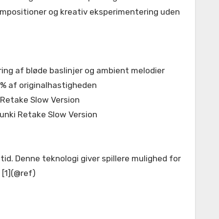
kompositioner og kreativ eksperimentering uden
ing af bløde baslinjer og ambient melodier
0% af originalhastigheden
i Retake Slow Version
runki Retake Slow Version
tid. Denne teknologi giver spillere mulighed for
[1](@ref)